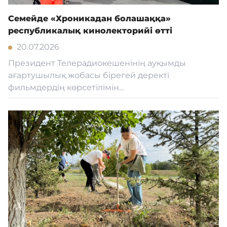
Семейде «Хроникадан болашаққа»
республикалық кинолекторийі өтті
20.07.2026
Президент Телерадиокешенінің ауқымды
ағартушылық жобасы бірегей деректі
фильмдердің көрсетілімін...