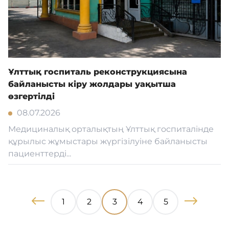
Ұлттық госпиталь реконструкциясына
байланысты кіру жолдары уақытша
өзгертілді
08.07.2026
Медициналық орталықтың Ұлттық госпиталінде
құрылыс жұмыстары жүргізілуіне байланысты
пациенттерді...
1
2
3
4
5