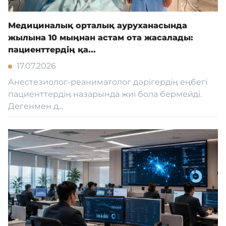
Медициналық орталық ауруханасында
жылына 10 мыңнан астам ота жасалады:
пациенттердің қа...
17.07.2026
Анестезиолог-реаниматолог дәрігердің еңбегі
пациенттердің назарында жиі бола бермейді.
Дегенмен д...