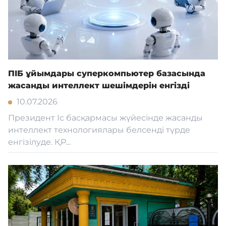
ПIБ ұйымдары суперкомпьютер базасында
жасанды интеллект шешімдерін енгізді
10.07.2026
Президент Іс басқармасы жүйесінде жасанды
интеллект технологиялары белсенді түрде
енгізілуде. ҚР...