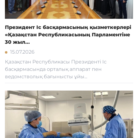
Президент Іс басқармасының қызметкерлері
«Қазақстан Республикасының Парламентіне
30 жыл...
15.07.2026
Қазақстан Республикасы Президенті Іс
басқармасында орталық аппарат пен
ведомстволық бағынысты ұйы...