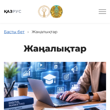
ҚАЗ
РУС
Ведомстволық ұйымдар
Басты бет
›
Жаңалықтар
Жаңалықтар
Жалпы мағлұмат
Жаңалықтар
Мемлекеттік сатып алу