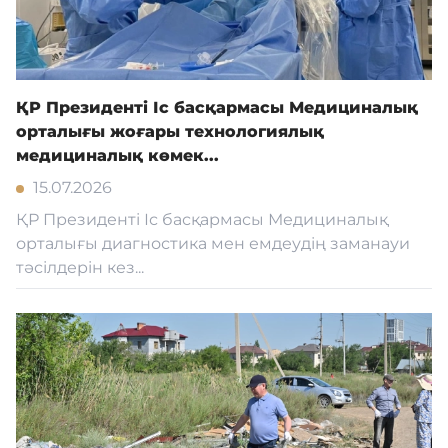
ҚР Президенті Іс басқармасы Медициналық
орталығы жоғары технологиялық
медициналық көмек...
15.07.2026
ҚР Президенті Іс басқармасы Медициналық
орталығы диагностика мен емдеудің заманауи
тәсілдерін кез...