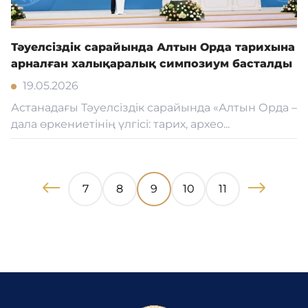
Тәуелсіздік сарайында Алтын Орда тарихына
арналған халықаралық симпозиум басталды
19.05.2026
Астанадағы Тәуелсіздік сарайында «Алтын Орда –
дала өркениетінің үлгісі: тарих, архео...
7
8
9
10
11