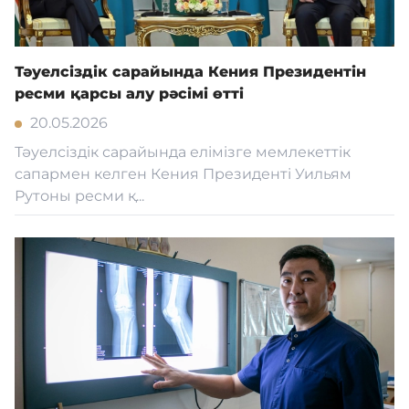
Тәуелсіздік сарайында Кения Президентін
ресми қарсы алу рәсімі өтті
20.05.2026
Тәуелсіздік сарайында елімізге мемлекеттік
сапармен келген Кения Президенті Уильям
Рутоны ресми қ...