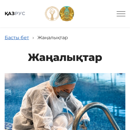
ҚАЗ
РУС
Ведомстволық ұйымдар
Басты бет
›
Жаңалықтар
Жаңалықтар
Жалпы мағлұмат
Жаңалықтар
Мемлекеттік сатып алу