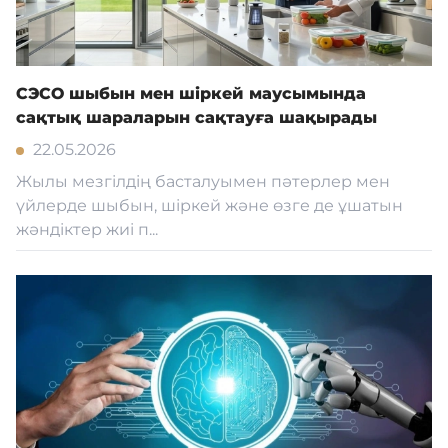
СЭСО шыбын мен шіркей маусымында
сақтық шараларын сақтауға шақырады
22.05.2026
Жылы мезгілдің басталуымен пәтерлер мен
үйлерде шыбын, шіркей және өзге де ұшатын
жәндіктер жиі п...