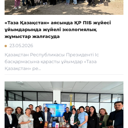
«Таза Қазақстан» аясында ҚР ПІБ жүйесі
ұйымдарында жүйелі экологиялық
жұмыстар жалғасуда
23.05.2026
Қазақстан Республикасы Президенті Іс
басқармасына қарасты ұйымдар «Таза
Қазақстан» ре...