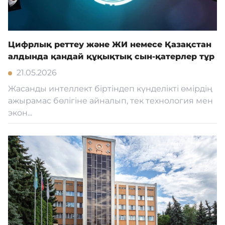
Цифрлық реттеу және ЖИ немесе Қазақстан
алдында қандай құқықтық сын-қатерлер тұр
21.05.2026
Жасанды интеллект біртіндеп күнделікті өмірдің
ажырамас бөлігіне айналып, тек технология мен
экон...