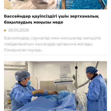
Кадрмен қамтамасыз ету
Бассейндер қауіпсіздігі үшін зертханалық
бақылаудың маңызы неде
Білім базасы
26.05.2026
Бассейндер, сауналар мен моншалар көпшілік
Қызмет
пайдаланатын нысандар қатарына жатады.
Сондықтан мұнда...
Кері байланыс
Адалдық алаңы
Нашар көретіндерге
арналған нұсқа