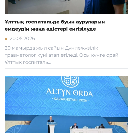
Ұлттық госпитальде буын ауруларын
емдеудің жаңа әдістері енгізілуде
20.05.2026
20 мамырда жыл сайын Дүниежүзілік
травматолог күні атап өтіледі. Осы күнге орай
Ұлттық госпиталь...