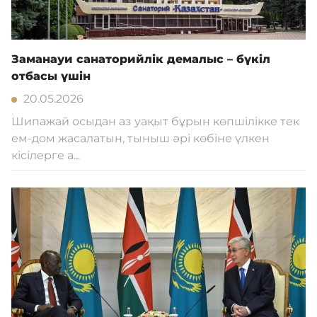
Заманауи санаторийлік демалыс – бүкіл
отбасы үшін
20.05.2026
Шипажай осыдан аз уақыт бұрын көпшілікке тек
ем-дом жасалатын, тыныш әрі көбіне үлкен
кісілерге а...