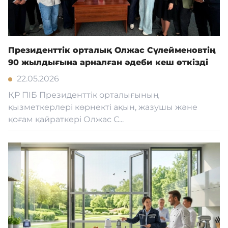
Президенттік орталық Олжас Сүлейменовтің
90 жылдығына арналған әдеби кеш өткізді
22.05.2026
ҚР ПІБ Президенттік орталығының
қызметкерлері көрнекті ақын, жазушы және
қоғам қайраткері Олжас С...