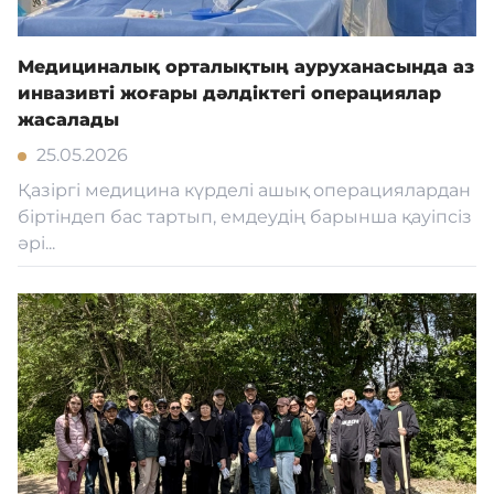
Медициналық орталықтың ауруханасында аз
инвазивті жоғары дәлдіктегі операциялар
жасалады
25.05.2026
Қазіргі медицина күрделі ашық операциялардан
біртіндеп бас тартып, емдеудің барынша қауіпсіз
әрі...