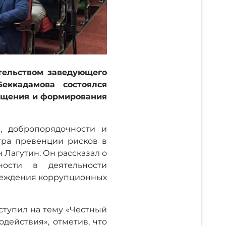
тельством заведующего
еккадамова состоялся
общения и формирования
, добропорядочности и
тра превенции рисков в
Лагутин. Он рассказал о
ности в деятельности
преждения коррупционных
ступил на тему «Честный
действия», отметив, что