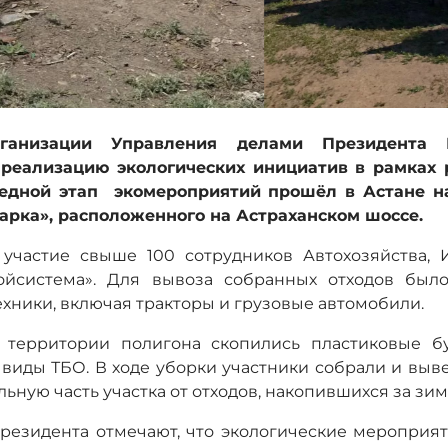
рганизации Управления делами Президента Р
реализацию экологических инициатив в рамках 
ередной этап экомероприятий прошёл в Астане н
арка», расположенного на Астраханском шоссе.
участие свыше 100 сотрудников Автохозяйства, 
ойсистема». Для вывоза собранных отходов было
хники, включая тракторы и грузовые автомобили.
 территории полигона скопились пластиковые б
е виды ТБО. В ходе уборки участники собрали и выв
льную часть участка от отходов, накопившихся за зи
езидента отмечают, что экологические мероприят