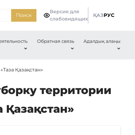
Версия для
Поиск
ҚАЗ
РУС
слабовидящих
еятельность
Обратная связь
Адалдық алаңы
«Таза Қазақстан»
уборку территории
а Қазақстан»