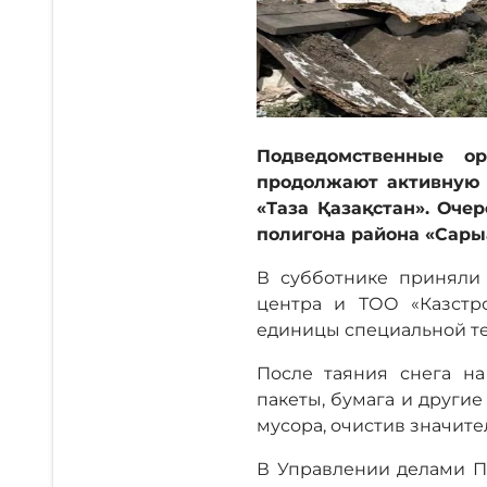
Подведомственные о
продолжают активную 
«Таза Қазақстан». Оч
полигона района «Сары
В субботнике приняли 
центра и ТОО «Казстр
единицы специальной те
После таяния снега на
пакеты, бумага и други
мусора, очистив значите
В Управлении делами Пр