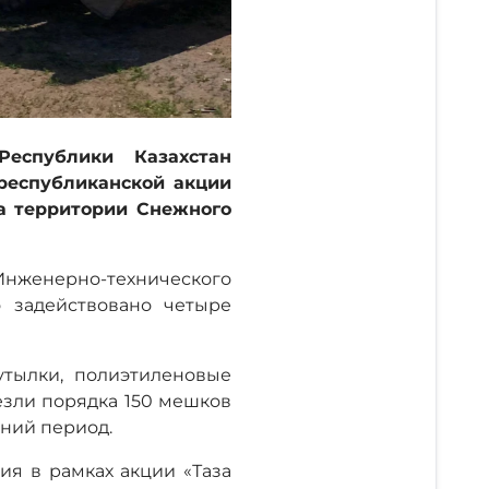
еспублики Казахстан
республиканской акции
а территории Снежного
Инженерно-технического
 задействовано четыре
утылки, полиэтиленовые
езли порядка 150 мешков
мний период.
ия в рамках акции «Таза