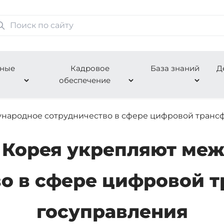
нные
Кадровое
База знаний
Д
обеспечение
ународное сотрудничество в сфере цифровой трансф
и Корея укрепляют ме
во в сфере цифровой 
госуправления