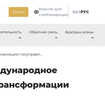
Версия для
Поиск
ҚАЗ
РУС
слабовидящих
еятельность
Обратная связь
Адалдық алаңы
ормации госуправл...
ждународное
трансформации