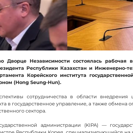
во Дворце Независимости состоялась рабочая в
езидента Республики Казахстан и Инженерно-те
ртамента Корейского института государственной
оном (Hong Seung-Hun).
спективы сотрудничества в области внедрения 
кта в государственное управление, а также обмена 
твенного сектора.
сударственной администрации (KIPA) — государ
истре Республики Корея, специализирующийся на и