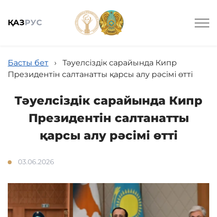
ҚАЗ
РУС
Ведомстволық ұйымдар
Басты бет
›
Тәуелсіздік сарайында Кипр
Президентін салтанатты қарсы алу рәсімі өтті
Тәуелсіздік сарайында Кипр
Президентін салтанатты
Жалпы мағлұмат
қарсы алу рәсімі өтті
03.06.2026
Жаңалықтар
Мемлекеттік сатып алу