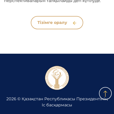
перспективаларын талқылайды деп күтілуде.
Тізімге оралу
2026 © Қазақстан Республикасы Президентінің
Іс басқармасы