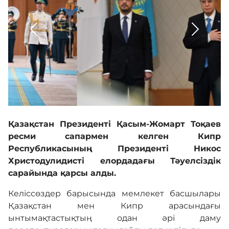
Кадрмен қамтамасыз ету
Білім базасы
Қызмет
Кері байланыс
Қазақстан Президенті Қасым-Жомарт Тоқаев
ресми сапармен келген Кипр
Республикасының Президенті Никос
Адалдық алаңы
Христодулидисті елордадағы Тәуелсіздік
сарайында қарсы алды.
Келіссөздер барысында мемлекет басшылары
Нашар көретіндерге
Қазақстан мен Кипр арасындағы
арналған нұсқа
ынтымақтастықтың одан әрі даму