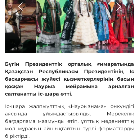
Кадрмен қамтамасыз ету
Білім базасы
Қызмет
Бүгін Президенттік орталық ғимаратында
Қазақстан Республикасы Президентінің Іс
Кері байланыс
басқармасы жүйесі қызметкерлерінің басын
қосқан Наурыз мейрамына арналған
салтанатты іс-шара өтті.
Адалдық алаңы
Іс-шара жалпыұлттық «Наурызнама» онкүндігі
аясында ұйымдастырылды. Мерекелік
Нашар көретіндерге
бағдарлама мазмұнды өтіп, ұлттық мәдениеттің
арналған нұсқа
мол мұрасын айшықтайтын түрлі форматтарды
біріктірді.