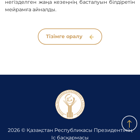
негізделген жаңа кезеңнің басталуын білдіретін
мейрамға айналды.
Тізімге оралу
2026 © Қазақстан Республикасы Президентінің
Іс басқармасы