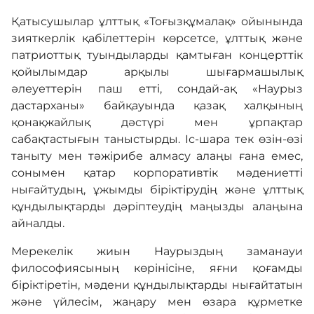
Қатысушылар ұлттық «Тоғызқұмалақ» ойынында
зияткерлік қабілеттерін көрсетсе, ұлттық және
патриоттық туындыларды қамтыған концерттік
қойылымдар арқылы шығармашылық
әлеуеттерін паш етті, сондай-ақ «Наурыз
дастарханы» байқауында қазақ халқының
қонақжайлық дәстүрі мен ұрпақтар
сабақтастығын таныстырды. Іс-шара тек өзін-өзі
таныту мен тәжірибе алмасу алаңы ғана емес,
сонымен қатар корпоративтік мәдениетті
нығайтудың, ұжымды біріктірудің және ұлттық
құндылықтарды дәріптеудің маңызды алаңына
айналды.
Мерекелік жиын Наурыздың заманауи
философиясының көрінісіне, яғни қоғамды
біріктіретін, мәдени құндылықтарды нығайтатын
және үйлесім, жаңару мен өзара құрметке