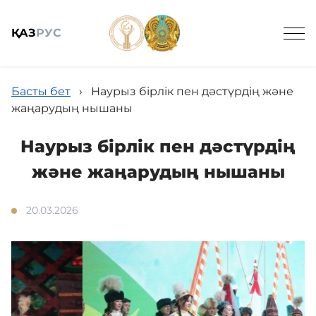
ҚАЗ
РУС
Ведомстволық ұйымдар
Басты бет
›
Наурыз бірлік пен дәстүрдің және
жаңарудың нышаны
Наурыз бірлік пен дәстүрдің
және жаңарудың нышаны
Жалпы мағлұмат
20.03.2026
Жаңалықтар
Мемлекеттік сатып алу