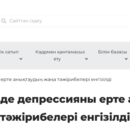
ік сатып
Кадрмен қамтамасыз
Білім базасы
ету
ерте анықтаудың жаңа тәжірибелері енгізілді
ьде депрессияны ерте
тәжірибелері енгізілді