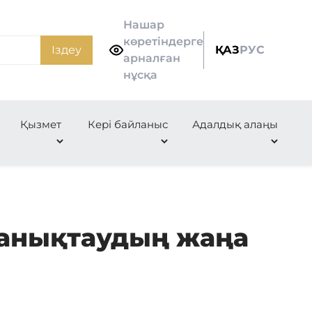
Нашар
көретіндерге
Іздеу
ҚАЗ
РУС
арналған
нұсқа
Қызмет
Кері байланыс
Адалдық алаңы
 анықтаудың жаңа