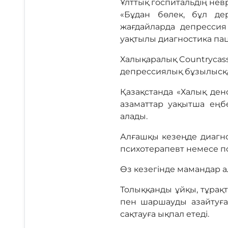
Ұлттық госпитальдің нев
«Бұдан бөлек, бұл д
жағдайларда депресси
уақтылы диагностика паци
Халықаралық Countrycas
депрессиялық бұзылысқа
Қазақстанда «Халық ден
азаматтар уақытша ең
алады.
Алғашқы кезеңде диагно
психотерапевт немесе п
Өз кезегінде мамандар 
Толыққанды ұйқы, тұрақт
пен шаршауды азайтуға
сақтауға ықпал етеді.