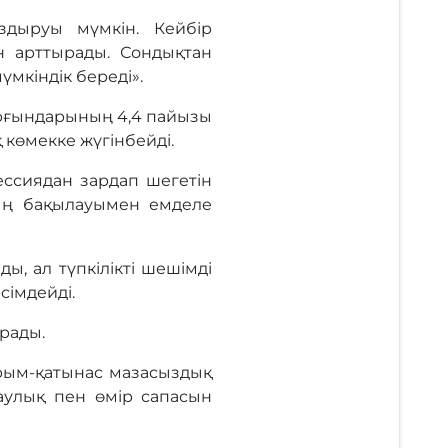
дыруы мүмкін. Кейбір
 арттырады. Сондықтан
үмкіндік береді».
ұрғындарының 4,4 пайызы
көмекке жүгінбейді.
ессиядан зардап шегетін
ың бақылауымен емделе
, ал түпкілікті шешімді
сімдейді.
ырады.
қарым-қатынас мазасыздық
аулық пен өмір сапасын