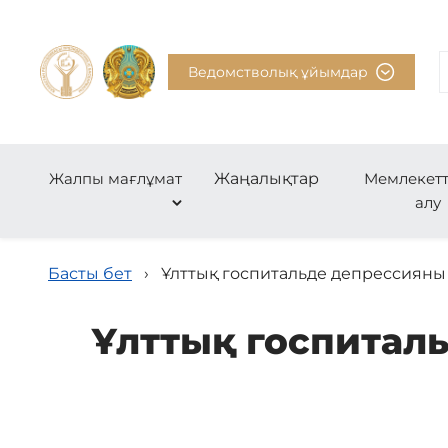
Ведомстволық ұйымдар
Жалпы мағлұмат
Жаңалықтар
Мемлекетт
алу
Басты бет
›
Ұлттық госпитальде депрессияны 
Ұлттық госпитал