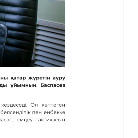
ны қатар жүретін ауру
айды ұйымның Баспасөз
кездеседі. Ол көптеген
 белсенділік пен еңбекке
жасап, емдеу тактикасын