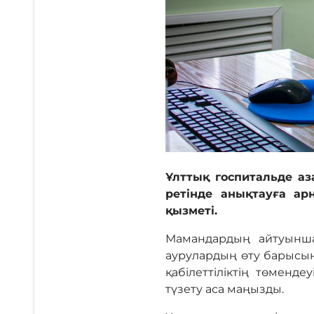
Ұлттық госпитальде а
ретінде анықтауға ар
қызметі.
Мамандардың айтуынша,
аурулардың өту барысына
қабілеттіліктің төменд
түзету аса маңызды.