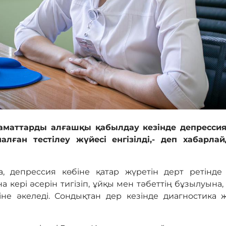
заматтарды алғашқы қабылдау кезінде депрессия
налған тестілеу жүйесі енгізілді,- деп хабарл
 депрессия көбіне қатар жүретін дерт ретінде 
 кері әсерін тигізіп, ұйқы мен тәбеттің бұзылуына,
еуіне әкеледі. Сондықтан дер кезінде диагностика 