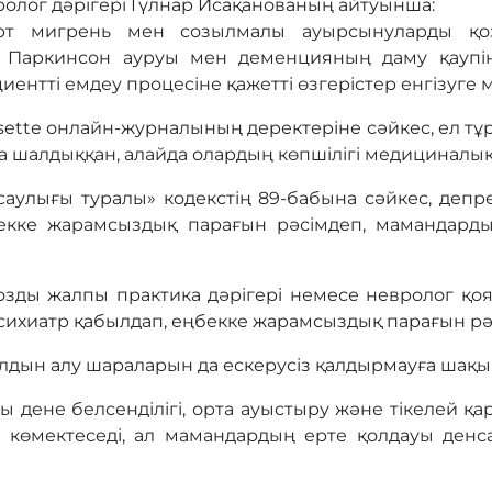
ролог дәрігері Гүлнар Исақанованың айтуынша:
ерт мигрень мен созылмалы ауырсынуларды қоз
я Паркинсон ауруы мен деменцияның даму қаупін
ентті емдеу процесіне қажетті өзгерістер енгізуге м
sette онлайн-журналының деректеріне сәйкес, ел т
 шалдыққан, алайда олардың көпшілігі медициналық 
саулығы туралы» кодекстің 89-бабына сәйкес, депр
бекке жарамсыздық парағын рәсімдеп, мамандард
зды жалпы практика дәрігері немесе невролог қояды
сихиатр қабылдап, еңбекке жарамсыздық парағын рә
алдын алу шараларын да ескерусіз қалдырмауға шақ
ы дене белсенділігі, орта ауыстыру және тікелей 
 көмектеседі, ал мамандардың ерте қолдауы денс