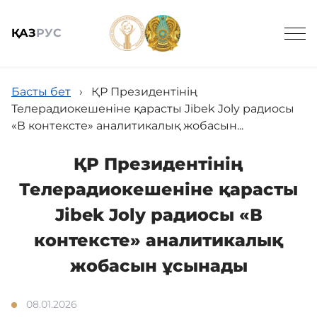
ҚАЗ
РУС
Ведомстволық ұйымдар
Басты бет
›
ҚР Президентінің
Телерадиокешеніне қарасты Jibek Joly радиосы
«В контексте» аналитикалық жобасын...
ҚР Президентінің
Телерадиокешеніне қарасты
Жалпы мағлұмат
Jibek Joly радиосы «В
контексте» аналитикалық
Жаңалықтар
жобасын ұсынады
Мемлекеттік сатып алу
08.01.2026