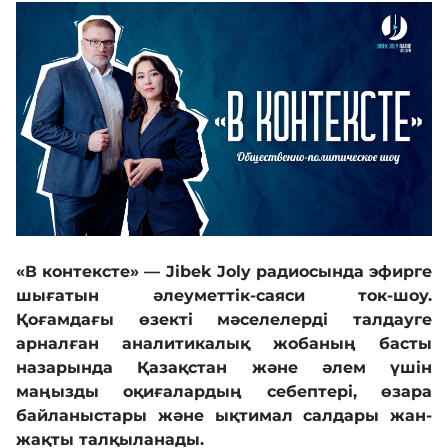
Кадрмен қамтамасыз ету
Білім базасы
Қызмет
Кері байланыс
«В контексте» — Jibek Joly радиосында эфирге
шығатын әлеуметтік-саяси ток-шоу.
Адалдық алаңы
Қоғамдағы өзекті мәселелерді талдауге
арналған аналитикалық жобаның басты
назарында Қазақстан және әлем үшін
Нашар көретіндерге
маңызды оқиғалардың себептері, өзара
арналған нұсқа
байланыстары және ықтимал салдары жан-
жақты талқыланады.