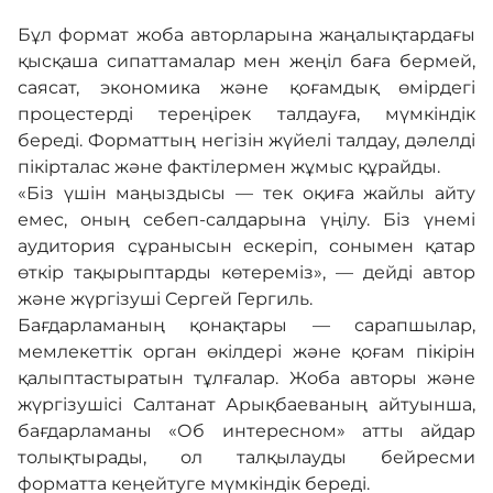
Бұл формат жоба авторларына жаңалықтардағы
қысқаша сипаттамалар мен жеңіл баға бермей,
саясат, экономика және қоғамдық өмірдегі
процестерді тереңірек талдауға, мүмкіндік
береді. Форматтың негізін жүйелі талдау, дәлелді
пікірталас және фактілермен жұмыс құрайды.
«Біз үшін маңыздысы — тек оқиға жайлы айту
емес, оның себеп-салдарына үңілу. Біз үнемі
аудитория сұранысын ескеріп, сонымен қатар
өткір тақырыптарды көтереміз», — дейді автор
және жүргізуші Сергей Гергиль.
Бағдарламаның қонақтары — сарапшылар,
мемлекеттік орган өкілдері және қоғам пікірін
қалыптастыратын тұлғалар. Жоба авторы және
жүргізушісі Салтанат Арықбаеваның айтуынша,
бағдарламаны «Об интересном» атты айдар
толықтырады, ол талқылауды бейресми
форматта кеңейтуге мүмкіндік береді.