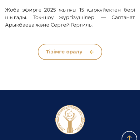
Жоба эфирге 2025 жылғы 15 қыркүйектен бері
шығады. Ток-шоу жүргізушілері — Салтанат
Арықбаева және Сергей Гергиль.
Тізімге оралу