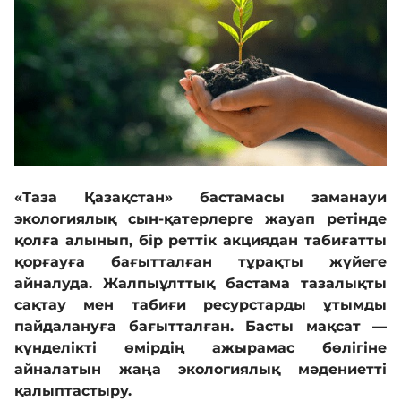
Кадрмен қамтамасыз ету
Білім базасы
Қызмет
«Таза Қазақстан» бастамасы заманауи
Кері байланыс
экологиялық сын-қатерлерге жауап ретінде
қолға алынып, бір реттік акциядан табиғатты
қорғауға бағытталған тұрақты жүйеге
Адалдық алаңы
айналуда. Жалпыұлттық бастама тазалықты
сақтау мен табиғи ресурстарды ұтымды
пайдалануға бағытталған. Басты мақсат —
Нашар көретіндерге
күнделікті өмірдің ажырамас бөлігіне
арналған нұсқа
айналатын жаңа экологиялық мәдениетті
қалыптастыру.