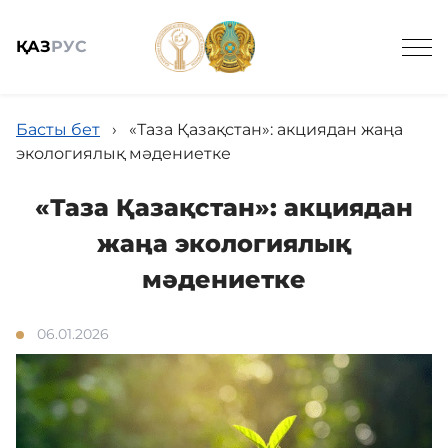
ҚАЗ
РУС
Ведомстволық ұйымдар
Басты бет
›
«Таза Қазақстан»: акциядан жаңа
экологиялық мәдениетке
«Таза Қазақстан»: акциядан
жаңа экологиялық
Жалпы мағлұмат
мәдениетке
06.01.2026
Жаңалықтар
Мемлекеттік сатып алу