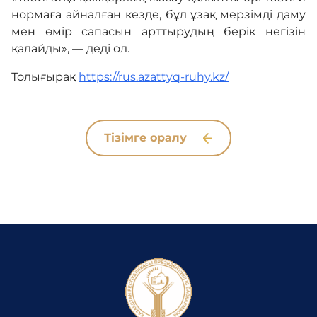
нормаға айналған кезде, бұл ұзақ мерзімді даму
мен өмір сапасын арттырудың берік негізін
қалайды», — деді ол.
Толығырақ
https://rus.azattyq-ruhy.kz/
Тізімге оралу