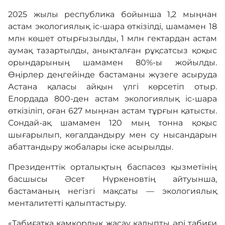
2025 жылы республика бойынша 1,2 мыңнан
астам экологиялық іс-шара өткізілді, шамамен 18
млн көшет отырғызылды, 1 млн гектардан астам
аумақ тазартылды, анықталған рұқсатсыз қоқыс
орындарының шамамен 80%-ы жойылды.
Өңірлер деңгейінде бастаманы жүзеге асыруда
Астана қаласы айқын үлгі көрсетіп отыр.
Елордада 800-ден астам экологиялық іс-шара
өткізіліп, оған 627 мыңнан астам тұрғын қатысты.
Сондай-ақ шамамен 120 мың тонна қоқыс
шығарылып, көгалдандыру мен су нысандарын
абаттандыру жобалары іске асырылды.
Президенттік орталықтың баспасөз қызметінің
басшысы Әсет Нүркеновтің айтуынша,
бастаманың негізгі мақсаты — экологиялық
менталитетті қалыптастыру.
«Табиғатқа қамқорлық жасау қалыпты әрі табиғи