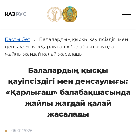
ҚАЗ
РУС
Ведомстволық ұйымдар
Басты бет
›
Балалардың қысқы қауіпсіздігі мен
денсаулығы: «Қарлығаш» балабақшасында
жайлы жағдай қалай жасалады
Балалардың қысқы
қауіпсіздігі мен денсаулығы:
Жалпы мағлұмат
«Қарлығаш» балабақшасында
жайлы жағдай қалай
Жаңалықтар
жасалады
Мемлекеттік сатып алу
05.01.2026