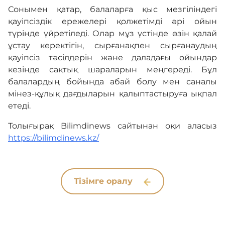
Сонымен қатар, балаларға қыс мезгіліндегі
қауіпсіздік ережелері қолжетімді әрі ойын
түрінде үйретіледі. Олар мұз үстінде өзін қалай
ұстау керектігін, сырғанақпен сырғанаудың
қауіпсіз тәсілдерін және даладағы ойындар
кезінде сақтық шараларын меңгереді. Бұл
балалардың бойында абай болу мен саналы
мінез-құлық дағдыларын қалыптастыруға ықпал
етеді.
Толығырақ Bilimdinews сайтынан оқи аласыз
https://bilimdinews.kz/
Тізімге оралу