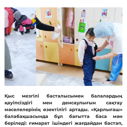
Кадрмен қамтамасыз ету
Білім базасы
Қызмет
Кері байланыс
Адалдық алаңы
Қыс мезгілі басталысымен балалардың
қауіпсіздігі мен денсаулығын сақтау
Нашар көретіндерге
мәселелерінің өзектілігі артады. «Қарлығаш»
арналған нұсқа
балабақшасында бұл бағытта баса мән
беріледі: ғимарат ішіндегі жағдайдан бастап,