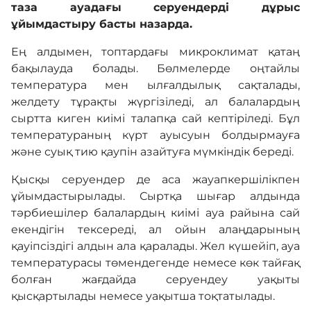
таза ауадағы серуендерді дұрыс
ұйымдастыру басты назарда.
Ең алдымен, топтардағы микроклимат қатаң
бақылауда болады. Бөлмелерде оңтайлы
температура мен ылғалдылық сақталады,
желдету тұрақты жүргізіледі, ал балалардың
сыртта киген киімі талапқа сай кептіріледі. Бұл
температураның күрт ауысуын болдырмауға
және суық тию қаупін азайтуға мүмкіндік береді.
Қысқы серуендер де аса жауапкершілікпен
ұйымдастырылады. Сыртқа шығар алдында
тәрбиешілер балалардың киімі ауа райына сай
екендігін тексереді, ал ойын алаңдарының
қауіпсіздігі алдын ала қаралады. Жел күшейіп, ауа
температурасы төмендегенде немесе көк тайғақ
болған жағдайда серуендеу уақыты
қысқартылады немесе уақытша тоқтатылады.