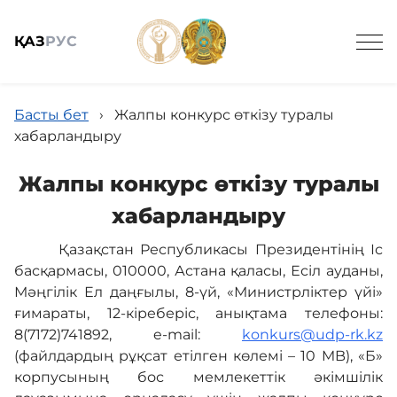
ҚАЗ
РУС
Ведомстволық ұйымдар
Басты бет
›
Жалпы конкурс өткізу туралы
хабарландыру
Жалпы конкурс өткізу туралы
хабарландыру
Жалпы мағлұмат
Қазақстан Республикасы Президентінің Іс
басқармасы, 010000, Астана қаласы, Есіл ауданы,
Мәңгілік Ел даңғылы, 8-үй, «Министрліктер үйі»
Жаңалықтар
ғимараты, 12-кіреберіс, анықтама телефоны:
8(7172)741892, e-mail:
konkurs@udp-rk.kz
(файлдардың рұқсат етілген көлемі – 10 MB), «Б»
Мемлекеттік сатып алу
корпусының бос мемлекеттік әкімшілік