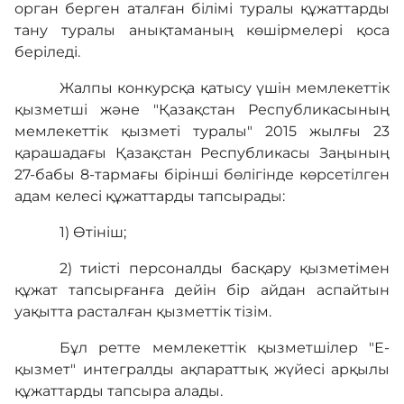
орган берген аталған білімі туралы құжаттарды
тану туралы анықтаманың көшірмелері қоса
беріледі.
Жалпы конкурсқа қатысу үшін мемлекеттік
қызметші және "Қазақстан Республикасының
мемлекеттік қызметі туралы" 2015 жылғы 23
қарашадағы Қазақстан Республикасы Заңының
27-бабы 8-тармағы бірінші бөлігінде көрсетілген
адам келесі құжаттарды тапсырады:
1) Өтініш;
2) тиісті персоналды басқару қызметімен
құжат тапсырғанға дейін бір айдан аспайтын
уақытта расталған қызметтік тізім.
Бұл ретте мемлекеттік қызметшілер "Е-
қызмет" интегралды ақпараттық жүйесі арқылы
құжаттарды тапсыра алады.