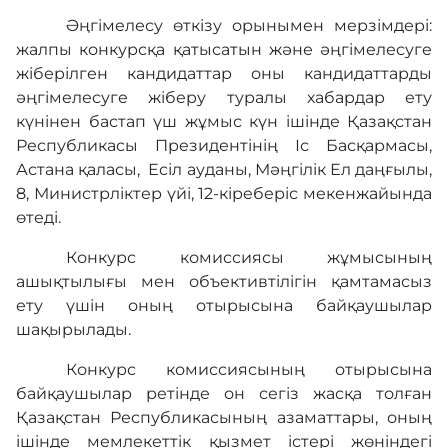
Әңгімелесу өткізу орынымен мерзімдері:
жалпы конкурсқа қатысатын және әңгімелесуге
жіберілген кандидаттар оны кандидаттарды
әңгімелесуге жіберу туралы хабардар ету
күнінен бастап үш жұмыс күн ішінде Қазақстан
Республикасы Президентінің Іс Басқармасы,
Астана қаласы, Есіл ауданы, Мәңгілік Ел даңғылы,
8, Министрліктер үйі, 12-кіреберіс мекенжайында
өтеді.
Конкурс комиссиясы жұмысының
ашықтылығы мен объективтілігін қамтамасыз
ету үшін оның отырысына байқаушылар
шақырылады.
Конкурс комиссиясының отырысына
байқаушылар ретінде он сегіз жасқа толған
Қазақстан Республикасының азаматтары, оның
ішінде мемлекеттік қызмет істері жөніндегі