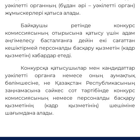
уәкілетті органның (бұдан әрі – уәкілетті орган)
жұмыскерлері қатыса алады.
Байқаушы ретінде конкурс
комиссиясының отырысына қатысу үшін адам
әңгімелесу басталғанға дейін екі сағаттан
кешіктірмей персоналды басқару қызметін (кадр
қызметін) хабардар етеді.
Конкурсқа қатысушылар мен кандидаттар
уәкілетті органға немесе оның аумақтық
бөлімшесіне, не Қазақстан Республикасының
заңнамасына сәйкес сот тәртібінде конкурс
комиссиясының немесе персоналды басқару
қызметінің (кадр қызметінің) шешіміне
шағымдана алады.