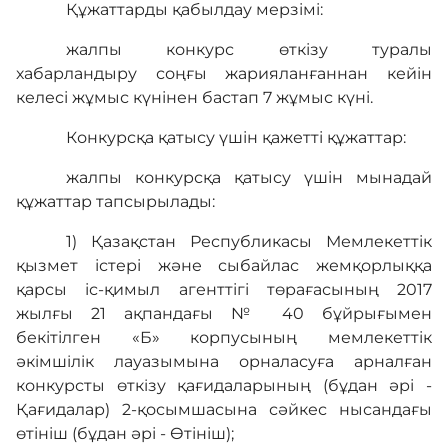
Құжаттарды қабылдау мерзімі:
жалпы конкурс өткізу туралы
хабарландыру соңғы жарияланғаннан кейін
келесі жұмыс күнінен бастап 7 жұмыс күні.
Конкурсқа қатысу үшін қажетті құжаттар:
жалпы конкурсқа қатысу үшін мынадай
құжаттар тапсырылады:
1) Қазақстан Республикасы Мемлекеттік
қызмет істері және сыбайлас жемқорлыққа
қарсы іс-қимыл агенттігі төрағасының 2017
жылғы 21 ақпандағы № 40 бұйрығымен
бекітілген «Б» корпусының мемлекеттік
әкiмшiлiк лауазымына орналасуға арналған
конкурсты өткiзу қағидаларының (бұдан әрі -
Қағидалар) 2-қосымшасына сәйкес нысандағы
өтініш (бұдан әрі - Өтініш);