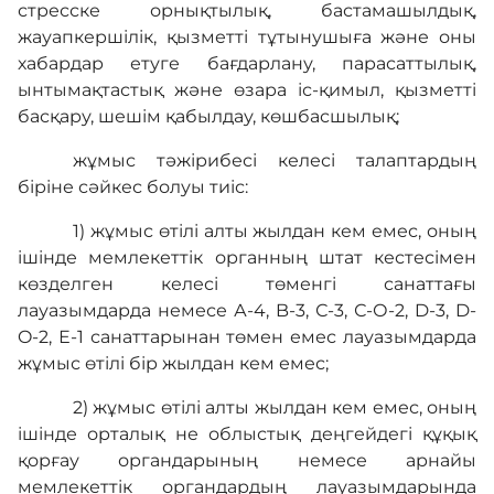
стресске орнықтылық, бастамашылдық,
жауапкершілік, қызметті тұтынушыға және оны
хабардар етуге бағдарлану, парасаттылық,
ынтымақтастық және өзара іс-қимыл, қызметті
басқару, шешім қабылдау, көшбасшылық;
жұмыс тәжірибесі келесі талаптардың
біріне сәйкес болуы тиіс:
1) жұмыс өтілі алты жылдан кем емес, оның
ішінде мемлекеттік органның штат кестесімен
көзделген келесі төменгі санаттағы
лауазымдарда немесе А-4, B-3, С-3, С-О-2, D-3, D-
O-2, Е-1 санаттарынан төмен емес лауазымдарда
жұмыс өтілі бір жылдан кем емес;
2) жұмыс өтілі алты жылдан кем емес, оның
ішінде орталық не облыстық деңгейдегі құқық
қорғау органдарының немесе арнайы
мемлекеттік органдардың лауазымдарында