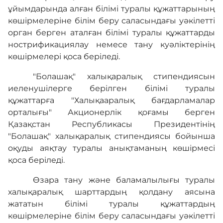
ұйымдарында алған білімі туралы құжаттарының
көшірмелеріне білім беру саласындағы уәкілетті
орган берген аталған білімі туралы құжаттарды
нострификациялау немесе тану куәліктерінің
көшірмелері қоса беріледі.
"Болашақ" халықаралық стипендиясын
иеленушілерге берілген білімі туралы
құжаттарға "Халықааралық бағдарламалар
орталығы" Акционерлік қоғамы берген
Қазақстан Республикасы Президентінің
"Болашақ" халықаралық стипендиясы бойынша
оқуды аяқтау туралы анықтаманың көшірмесі
қоса беріледі.
Өзара тану және баламалылығы туралы
халықаралық шарттардың қолдану аясына
жататын білімі туралы құжаттардың
көшірмелеріне білім беру саласындағы уәкілетті