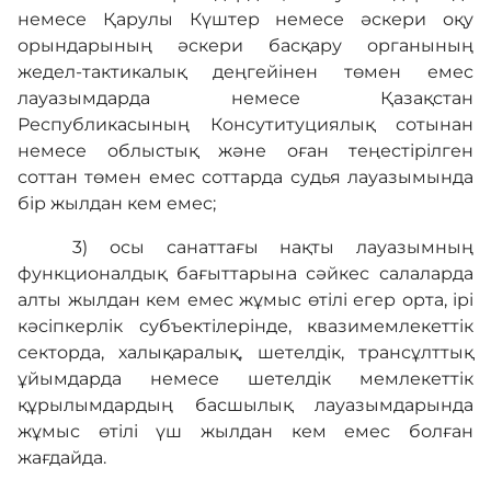
немесе Қарулы Күштер немесе әскери оқу
орындарының әскери басқару органының
жедел-тактикалық деңгейінен төмен емес
лауазымдарда немесе Қазақстан
Республикасының Консутитуциялық сотынан
немесе облыстық және оған теңестірілген
соттан төмен емес соттарда судья лауазымында
бір жылдан кем емес;
3) осы санаттағы нақты лауазымның
функционалдық бағыттарына сәйкес салаларда
алты жылдан кем емес жұмыс өтілі егер орта, ірі
кәсіпкерлік субъектілерінде, квазимемлекеттік
секторда, халықаралық, шетелдік, трансұлттық
ұйымдарда немесе шетелдік мемлекеттік
құрылымдардың басшылық лауазымдарында
жұмыс өтілі үш жылдан кем емес болған
жағдайда.