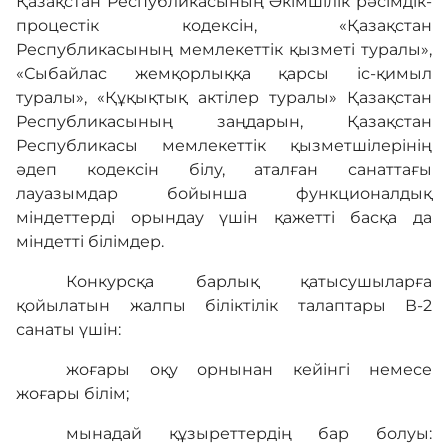
Қазақстан Республикасының Әкімшілік рәсімдік-
процестік кодексін, «Қазақстан
Республикасының мемлекеттік қызметі туралы»,
«Сыбайлас жемқорлыққа қарсы іс-қимыл
туралы», «Құқықтық актілер туралы» Қазақстан
Республикасының заңдарын, Қазақстан
Республикасы мемлекеттік қызметшілерінің
әдеп кодексін білу, аталған санаттағы
лауазымдар бойынша функционалдық
міндеттерді орындау үшін қажетті басқа да
міндетті білімдер.
Конкурсқа барлық қатысушыларға
қойылатын жалпы біліктілік талаптары В-2
санаты үшін:
жоғары оқу орнынан кейінгі немесе
жоғары білім;
мынадай құзыреттердің бар болуы: