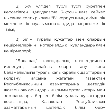
2) 3х4 үлгідегі түрлі түсті суретпен
көрсетілген Қағидаларға 3-қосымшаға сәйкес
нысанда толтырылған "Б" корпусының әкімшілік
мемлекеттік лауазымына кандидаттың қызметтiк
тiзiмі;
3) білімі туралы құжаттар мен олардың
көшірмелерінің нотариалдық куәландырылған
көшірмелері;
"Болашақ" халықаралық стипендиясын
иеленуші, сондай-ақ өзара тану және
баламалылығы туралы халықаралық шарттардың
қолдану аясына жататын Қазақстан
Республикасының азаматтарына шетелдік
жоғары оқу орындары, ғылыми орталықтары мен
зертханалары берген білім туралы құжаттарды
қоспағанда, Қазақстан Республикасы
азаматтарының шетелдік білім беру