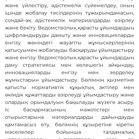
және үйлестіру, әдістемелік сүйемелдеу, оның
ішінде жобалау тәсілдерінің тұжырымдамасын,
сондай-ақ әдістемелік материалдарды әзірлеу
және бекіту. Ведомстволық қарасты ұйымдардың
цифрландыруды дамыту және инновацияларды
енгізу жөніндегі жауапты жұмыскерлерінің
қатысуымен жобалауды басқаруды ұйымдастыру
және енгізу. Ведомстволық қарасты ұйымдардың
даму стратегиясы мен келешегін айқындау,
инновацияларды енгізу мен зерделеу
жұмыстарын ұйымдастыру. Бөлімнің қызметіне
қатысты нормативтік құқықтық актілер мен
өкімдік құжаттарды әзірлеуді ұйымдастыру және
олардың орындалуын бақылауды жүзеге асыру.
Іс басқармасының мәжілістері мен
отырыстарына материалдарды дайындауды
қамтамасыз ету, бөлімнің құзыретіне кіретін
мәселелер бойынша талдамалық