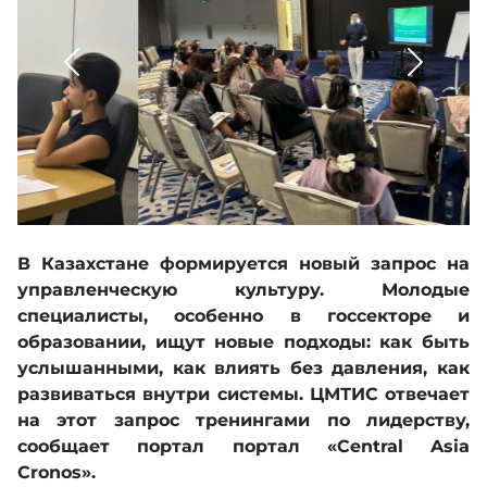
Кадровое обеспечение
База знаний
Деятельность
Обратная связь
В Казахстане формируется новый запрос на
управленческую культуру. Молодые
специалисты, особенно в госсекторе и
Адалдық алаңы
образовании, ищут новые подходы: как быть
услышанными, как влиять без давления, как
развиваться внутри системы. ЦМТИС отвечает
Версия для слабовидящих
на этот запрос тренингами по лидерству,
сообщает портал портал «Central Asia
Cronos».