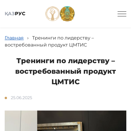
ҚАЗ
РУС
Подведомственные организации
Главная
›
Тренинги по лидерству –
востребованный продукт ЦМТИС
Тренинги по лидерству –
востребованный продукт
Общие сведения
ЦМТИС
25.06.2025
Новости
Государственные закупки