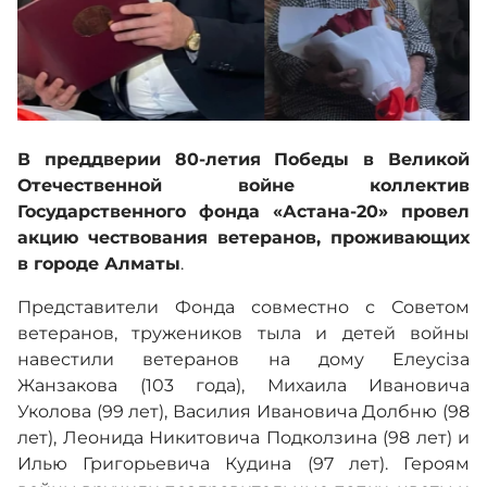
Кадровое обеспечение
База знаний
В преддверии 80-летия Победы в Великой
Деятельность
Отечественной войне коллектив
Государственного фонда «Астана-20» провел
акцию чествования ветеранов, проживающих
Обратная связь
в городе Алматы
.
Представители Фонда совместно с Советом
ветеранов, тружеников тыла и детей войны
Адалдық алаңы
навестили ветеранов на дому Елеусіза
Жанзакова (103 года), Михаила Ивановича
Уколова (99 лет), Василия Ивановича Долбню (98
Версия для слабовидящих
лет), Леонида Никитовича Подколзина (98 лет) и
Илью Григорьевича Кудина (97 лет). Героям